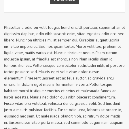
Phasellus a odio eu velit feugiat hendrerit. Ut porttitor, sapien sit amet
dignissim dapibus, odio nibh suscipit enim, vitae egestas odio orci nec
libero. Nunc non ultricies mi, at semper dui. Curabitur aliquet lacinia
nisi vitae imperdiet. Sed nec quam tortor. Morbi velit leo, pretium et
ligula vitae, mattis varius est. Nunc in tincidunt neque. Etiam rutrum
molestie ipsum, at fringilla est rhoncus non. Nam iaculis diam id
tempus rhoncus. Pellentesque consectetur sollicitudin nibh, ut posuere
tortor posuere sed. Mauris eget velit vitae dolor cursus
elementum. Praesent laoreet est ac felis auctor, ac gravida arcu
ornare. In dictum eget mauris fermentum viverra. Pellentesque
habitant morbi tristique senectus et netus et malesuada fames ac
turpis egestas. Mauris nec dolor quis nibh placerat condimentum.
Fusce vitae orci volutpat, vehicula dui et, gravida velit. Sed tincidunt
justo a mauris pulvinar facilisis. Fusce odio urna, lobortis ut ornare in,
euismod nec sem. Ut malesuada blandit nibh, ac rutrum dolor mattis
in. Suspendisse vitae porta massa, sed commodo augue nam aliquam
ut turpis.