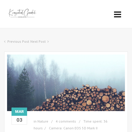
Previous Post
Next Post
MAR
03
in
Nature
4 comments
Time spent: 36
hours
Camera: Canon EOS 5D Mark II