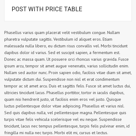
POST WITH PRICE TABLE
Phasellus varius quam placerat velit vestibulum congue. Nullam
pharetra vulputate sagittis. Vestibulum id aliquet eros. Etiam
malesuada nulla libero, eu dictum risus convallis vel. Morbi tincidunt
dapibus dolor id varius. Sed et suscipit sapien, a fermentum est.
Donec ac massa quam. Ut posuere orci rhoncus varius gravida. Fusce
ipsum arcu, tempor sit amet augue venenatis, varius sollicitudin enim.
Nullam sed auctor nunc. Proin sapien odio, facilisis vitae diam sit amet,
vulputate dictum dui. Suspendisse non nisl et erat condimentum
tempor ac sit amet arcu. Duis et sagittis felis. Fusce sit amet luctus dui,
ultricies tincidunt lacus. Phasellus porttitor, tortor in iaculis dapibus,
quam nisi hendrerit justo, ut facilisis enim eros vel justo. Quisque
luctus pellentesque dolor vitae adipiscing. Phasellus et varius nisl.
Sed quis dapibus nulla, vel pellentesque magna. Pellentesque quis
turpis vitae felis vehicula scelerisque vel eu neque. Suspendisse
tincidunt, lacus nec tempus pellentesque, turpis felis pulvinar enim, id
fringilla mi nulla nec turpis. Morbi elit mi, cursus et lectus.