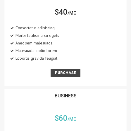
$40
/MO
Consectetur adipiscing
Morbi facilisis arcu egets
Anec sem malesuada
Malesuada sodio lorem
Lobortis gravida feugiat
PURCHASE
BUSINESS
$60
/MO